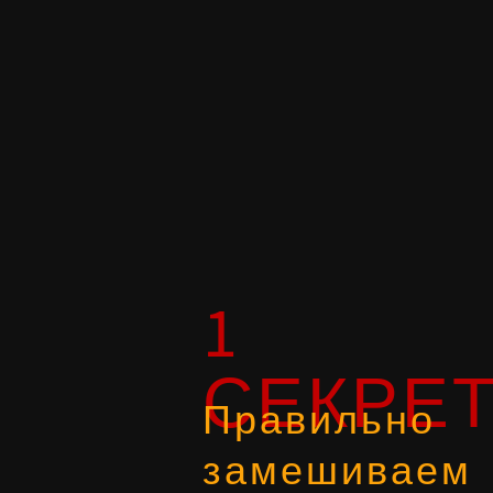
1
СЕКРЕ
Правильно
замешиваем