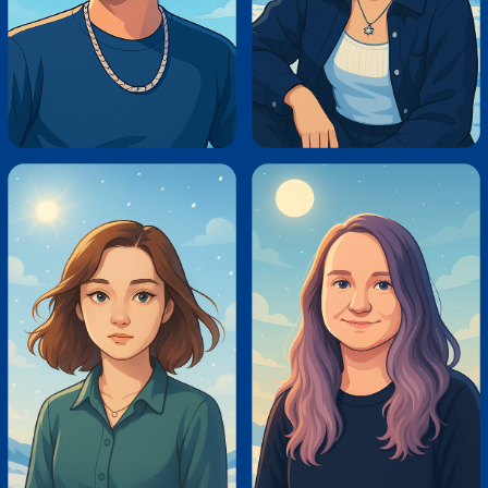
школы подчеркивает
обучение через реальные
проекты и формирует
доверие у родителей.
[ просмотреть сайт ]
[ следующий проект ]
[ на главную ]
[ telegram ]
[ whatsapp ]