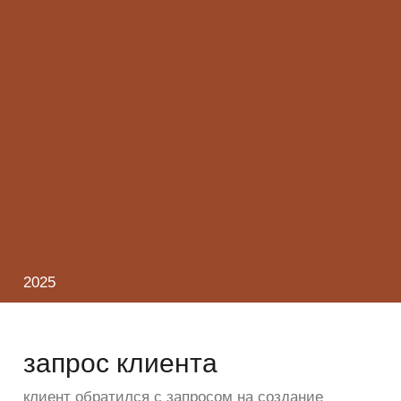
2025
запрос клиента
клиент обратился с запросом на создание
айдентики и сайта для онлайн-школы
программирования «КодоПолис». цель —
сформировать современный и узнаваемый образ
школы, который будет вызывать доверие
у родителей и интерес у детей. важно было
показать, что обучение в «КодоПолисе» — это
не сухая теория, а живой процесс создания
реальных проектов под руководством
наставников из IT-индустрии.
задачи