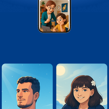
в результате
разработана
айдентика и сайт онлайн-
школы «КодоПолис»
с маскотом и единым
визуальным стилем.
созданы AI-визуализации
наставников, шаблон
презентации и материалы
для соцсетей. новый образ