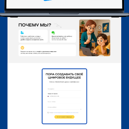
презентация
1/
разработать шаблон презентации
для партнеров и учебных материалов.
2/
обеспечить единство визуальной
системы с брендбуком.