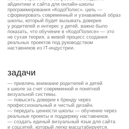
— привлечь внимание родителей и детей
к школе за счет современной и понятной
визуальной системы.
— повысить доверие к бренду через
профессиональный и чистый дизайн.
— передать ценности школы — обучение через
реальные проекты и поддержку наставников.
— создать единый визуальный язык для сайта
и соцсетей, который легко масштабируется.
— упростить запись на обучение через удобную
структуру сайта.
формирование айдентики
1/
разработка концепции фирменного стиля
для новой школы с нуля.
2/
подобрать цветовую палитру, шрифтовые
решения и графические элементы.
3/
создать уникального маскота как символ
школы и «цифрового напарника» учеников.
4/
подготовить правила использования
айдентики на разных носителях (брендбук).