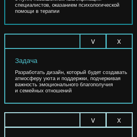
v
х
Решение
Дизайн сайта должен отражать природу
психологической помощи в достижении
здоровья, богатства и счастья, представляя
собой нежный, светлый сайт,
отображающий семейные ценности
и визуализирующий заботу
и эмоциональную связь
v
х
Результат