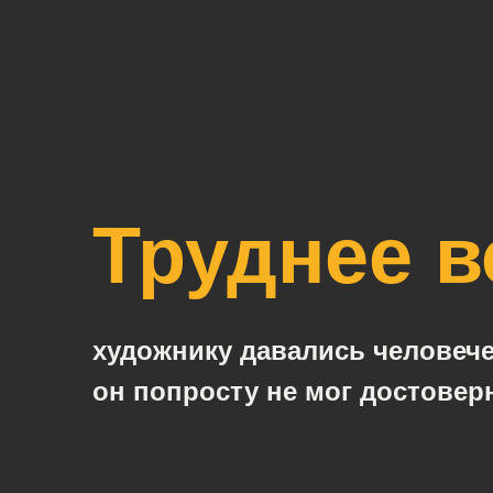
Труднее в
художнику давались человеч
он попросту не мог достоверн