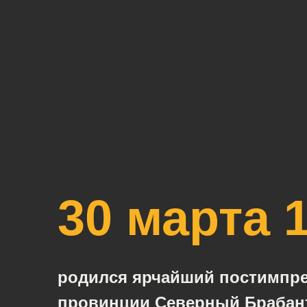
30 марта 
родился ярчайший постимпре
провинции Северный Брабант